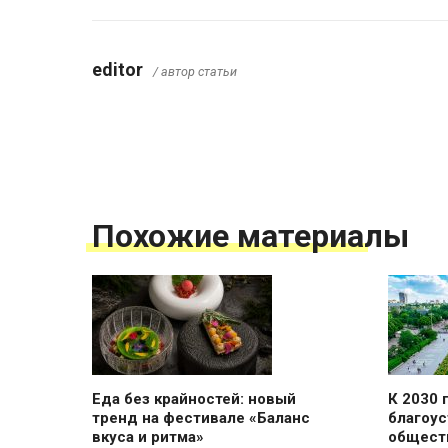
editor
/ автор статьи
Похожие материалы
Еда без крайностей: новый
К 2030 
тренд на фестивале «Баланс
благоус
вкуса и ритма»
общест