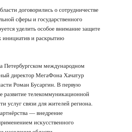
бласти договорились о сотрудничестве
льной сферы и государственного
руется уделить особое внимание защите
их инициатив и раскрытию
на Петербургском международном
ный директор МегаФона Хачатур
ласти Роман Бусаргин. В первую
ее развитие телекоммуникационной
и услуг связи для жителей региона.
партнёрства — внедрение
применением искусственного
и населения области.